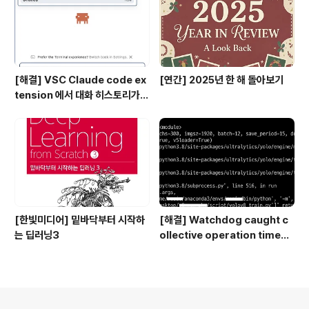
[해결] VSC Claude code ex
[연간] 2025년 한 해 돌아보기
tension 에서 대화 히스토리가
안보일 때
[한빛미디어] 밑바닥부터 시작하
[해결] Watchdog caught c
는 딥러닝3
ollective operation timeou
t, Multi-GPU (DDP) NCCL 타
임아웃 시간 설정
의안내