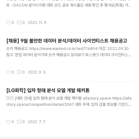
회 - DACON 분석시각화 대회 코드 공유 게시물은 내용 확인 후 좋아요(투표) 가능
방조영술 사진을 활용한 유방암의 진단입니다. 진단을 자
합니다. dacon.io 1. 주제 : 유방암 병리 슬라이드 영상과 임상 항목을 통한 유방암
동화하면 방사선사 혹은 전문의들이 효율적으로 일하고,
의 임파선 전이 여부 예측 2. 대회 일정 22.10.31 - 22.12.05 2. 배경 림프절(임파
환자의 안전과 의료의 질을 개선할 수 있습니다. 또한, fals
작성시간
0
0
2022. 11. 9.
선)의 전이 여부는 암이 퍼지는 데 매우 치명적인 역할을 하기 때문에, 전이 여부 및
e positive (가짜 ..
전이 단계를 파악하는 것이 암을 치료하고 진단하는 데 핵심적인 역할을 함. 3. 주최
/ 주관 : 연세대학교 의과대학, JLK, MTS / 데이콘 4. 문제 정의 : slide image 및
[채용] 9월 볼만한 데이터 분석/데이터 사이언티스트 채용공고
임상학적 tabular data를 통해 전이 여부(0/1)를 예측하는 이진 ..
글 내용
쏘카 채용공고: https://www.wanted.co.kr/wd/116894 마감: 2022.09.30
참고: 현업 데이터 분석가와 쏘카 채용공고 읽어보기 토스뱅크 데이터 사이언티스트
마감: 상시 채용공고: https://www.wanted.co.kr/wd/75057 참고: 현업 데이터
분석가와 토스 채용공고 읽어보기 이 채널과 관계가 없음을 밝힙니다 *^^*.. LG 화
작성시간
0
0
2022. 9. 3.
학 제조지능화 신입사원 마감: 2022.09.13 채용공고: https://careers.lg.com/a
pp/job/RetrieveJobNoticesDetail.rpi?jobNoticeId=19959#
[LG화학] 입자 형태 분석 모델 개발 해커톤
글 내용
💁🏻‍♂️ [대회 안내] 입자 형태 분석 모델 개발 해커톤 aifactory.space https://aifa
ctory.space/competition/detail/2067 대회 주제 :입자 검출 정보를 기반으로
입자들의 형태 변화를 계량적 지표로 산출 가능한 모델 개발 참가 대상 :인공지능을
통한 문제 해결에 관심있는 14세 이상의 내외국인 누구나 참여 가능 참가자 접수 (대
작성시간
0
0
2022. 7. 7.
회 기간 참가자 상시 모집) : 6/27 (월) ~ 8/8 (월) 대회 기간 : 7/7 (목) 8:00 ~ 8/8
(월) 18:00