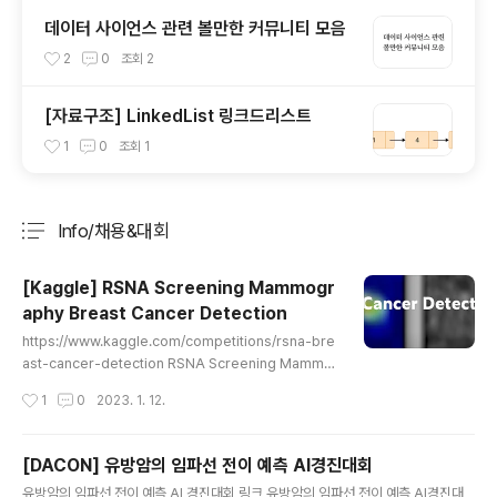
데이터 사이언스 관련 볼만한 커뮤니티 모음
2
0
조회
2
[자료구조] LinkedList 링크드리스트
1
0
조회
1
Info/채용&대회
분류 전체보기
주요 글 목록
[Kaggle] RSNA Screening Mammogr
aphy Breast Cancer Detection
글 내용
https://www.kaggle.com/competitions/rsna-bre
ast-cancer-detection RSNA Screening Mammo
graphy Breast Cancer Detection | Kaggle www.
작성시간
1
0
2023. 1. 12.
kaggle.com 1. 대회 개요 WHO에 따르면, 유방암은 세
계에서 가장 흔하게 발생하는 암입니다. 빠른 진단과 치료
가 암의 치명률에 굉장히 중요하지만 현재 유방암을 초기
[DACON] 유방암의 임파선 전이 예측 AI경진대회
에 진단하기 위해서는 고비용의 스크리닝 프로그램과 수준
글 내용
유방암의 임파선 전이 예측 AI 경진대회 링크 유방암의 임파선 전이 예측 AI경진대
높은 의료진이 필요합니다. 이 대회의 목표는 정기적인 유