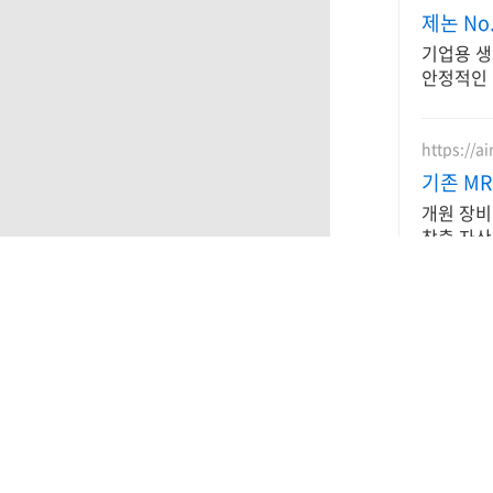
제논 No
기업용 생
안정적인 
https://a
기존 MR
개원 장비
창출 자산
구독
당신이 좋