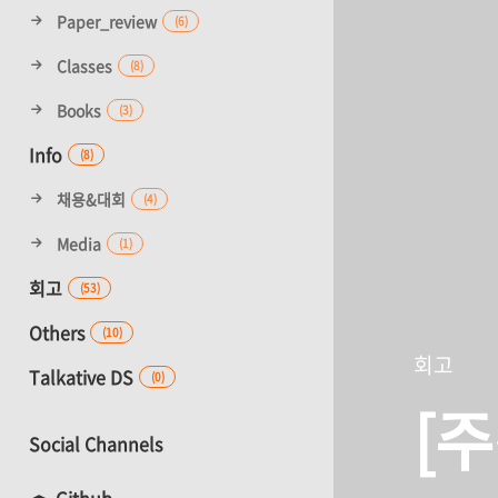
Paper_review
(6)
Classes
(8)
Books
(3)
Info
(8)
채용&대회
(4)
Media
(1)
회고
(53)
Others
(10)
회고
Talkative DS
(0)
[주
Social Channels