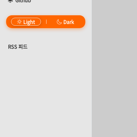
Github
Light
Dark
RSS 피드