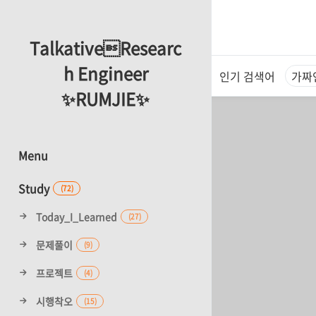
TalkativeResearc
h Engineer
인기 검색어
가짜
✨RUMJIE✨
Menu
Study
(72)
Today_I_Learned
(27)
문제풀이
(9)
프로젝트
(4)
시행착오
(15)