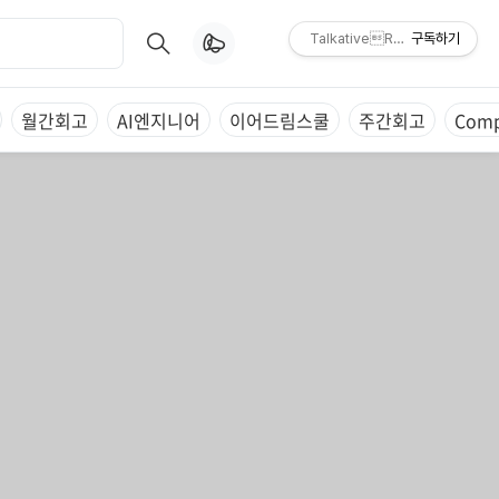
TalkativeResearch Engine
구독하기
월간회고
AI엔지니어
이어드림스쿨
주간회고
Comp