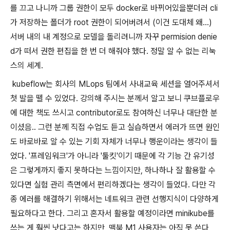
를 끄고 나니까 그룹 권한이 모두 docker로 바뀌어있을뿐더러 cli
가 저장하는 폴더가 root 권한이 되어버려서 (이건 도대체 왜...)
서버 내의 내 계정으로 모델을 돌리려니까 자꾸 permision denie
d가 떠서 권한 편집을 한 번 더 해줘야 했다. 정말 알 수 없는 리눅
스의 세계.
kubeflow는 회사의 MLops 팀에서 사내교육 세션을 열어주셔서
첫 발을 뗄 수 있었다. 강의해 주시는 분께서 알고 보니 쿠브플로우
에 대한 책도 쓰시고 contributor로도 참여하신 너무나 대단한 분
이셨음.. 그런 분께 직접 수업도 듣고 실습하면서 에러가 뜨면 원인
도 바로바로 알 수 있는 기회 자체가 너무나 행운이라는 생각이 들
었다. '프레임워크'가 아니라 '툴킷'이기 때문에 각 기능 간 유기성
은 그렇게까지 좋지 못하다는 느낌이지만, 하나하나 잘 활용할 수
있다면 실험 관리 측면에서 편리하겠다는 생각이 들었다. 다만 각
종 에러를 해결하기 위해서는 네트워크 관련 선행지식이 다양하게
필요하다고 한다. 그리고 혼자서 활용할 예정이라면 minikube를
쓰는 게 훨씬 낫다고는 하지만, 맥북 M1 사용자는 아직 못 쓴다