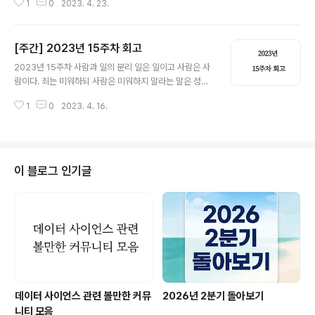
1
0
2023. 4. 23.
에서 중요한 의사결정과 그에 따른 업무들은 탑다운 방식
으로 결정된다. 위에서 내린 결정이 실무진과 그 흐름을 같
이 한다면 더할 나위 없이 좋겠지만, 보통은 반대다. 이걸
[주간] 2023년 15주차 회고
왜 내가 해?라고 생각해 본 적 없는 직장인은 아무도 없을
글 내용
걸. 이 일을 왜 해야 하는지 도저히 이해가 안 되면 시키니
2023년 15주차 사람과 일의 분리 일은 일이고 사람은 사
까 해야지, 돈 주니까 해야지 마인드로 '버텨낸다'. 그렇게
람이다. 죄는 미워하되 사람은 미워하지 말라는 말은 성경
버티다가 참을 체력이 안되면 회사를 바꾸거나, 직업을 바
에 나오던가? 어쨌든 나는 종교가 없지만 체력이 허락하는
꾼다. (나는 후자였다.) 요새 전 회사의 기사가 많이 보인다.
1
0
2023. 4. 16.
한에서 일과 사람을 분리하려고 노력해 왔다. 이슈가 생겼
매출이 좋은 것도, 엄청난 신기술을 개발해 낸 것도 아니고
을 때 순서를 짚어가며 도대체 누가 이런 사태가 되도록 만
..
들었는지 찾아내는 것은 문제 해결이 아무런 도움도 되지
않기 때문이다. 내가 그것에 관해 어떻게 해야 하는지가 더
중요하지. 그 사이에 괜히 누구 때문에 라느니 어쩌다 이렇
이 블로그 인기글
게 됐지 하는 부산물들을 머리에 끼워넣기 시작하면 스트
레스의 원인 그 이상 그 이하도 되지 않는다. 설령 어느 한
사람 혹은 한 팀 때문에 생긴 문제임이 명확하더라도, 같은
회사 혹은 프로젝트에 속해있다면 나몰라라 할 수는 없는
일 아닌가.... 업무적으로..
데이터 사이언스 관련 볼만한 커뮤
2026년 2분기 돌아보기
니티 모음