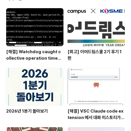
[해결] Watchdog caught c
[회고] 이어드림스쿨 2기 후기 1
ollective operation timeou
편
t, Multi-GPU (DDP) NCCL 타
임아웃 시간 설정
2026년 1분기 돌아보기
[해결] VSC Claude code ex
tension 에서 대화 히스토리가
안보일 때