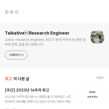
(새창열림)
로그 정보
TalkativeResearch Engineer
Junior research engineer, AI/CV 분야 커리어 및 관련 공
부에 관한 글을 포스팅합니다.
구독하기
더보기
회고
의 다른 글
[주간] 2023년 16주차 회고
글 내용
2023년 16주차 탑다운 vs 바텀업 둘 다 겪어보고 느낀
점 ❗️아직 사회생활 경력이 만 3년이 안 되는 사람의 개인적
의견입니다. 반박 시 님 말이 맞음 ❗️ 아직 한국의 많은 회사