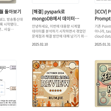
 1월 돌아보기
[해결] pyspark로
[ICCV] P
mongoDB에서 데이터
Prompti
NE1. 방송통신대
록 시작됐다..
불러오기
powerfu
안녕하세요, 이번에 대용량 시계열
기존 Poin
.. 사실
데이터를 분석하기 시작하면서 겪었던
아니라, ta
learnin
자체가
문제점과 해결 방안에 대해 남기기 위한
cloud d
mputer
로그입니다. 저와 같은 문제를 겪은
하는 통합 
에 대한 학점이
2025.02.10
2025.01.31
국내/외 개발자들은 많았으나 에러가 왜
PointCL
 했다. 생각보다
생겼는지, 해결 방법은 무엇인지 한
기여]CLIP
택이 많아서 역시
군데에서 깔끔하게 볼 수 있는 페이지는
point clo
약간 구식 마인드가
없어 정리합니다.Environment* 사내
학습 능력을 향
 맞춰야 해서
보안망으로 분리된 원격 서버 위에서
part segm
되겠지만, 나를
데이터 로딩이 필요했고, mongoDB는
detecti
 시작하고, 시간을
사내 타 서버에 구축되어있는
가능한 통합
겁다. 아직
상황Ubuntu 20.04python 3.10으로
Introduct
않았는데 주변에
셋팅한 Docker container 내부에서
LLM을 적
사람들한테 계속
작업 (다운그레이드한 3.8 환경 추가로
데이터를 활용
논문 포스팅3d
구축)pyspark 3.5.4mongo-spark-
underst
 zero-shot
connector 2.12-10.2.2bson
[기존 Poin
 대한 두 번째 논문에
4.8.2mongo-driver
projection
. 확..
4.8.2Problems&Result..