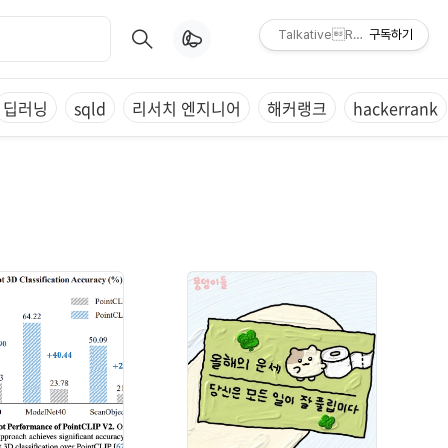
TalkativeResearch Engine
구독하기
딥러닝
sqld
리서치 엔지니어
해커랭크
hackerrank