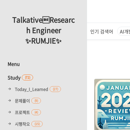
TalkativeResearc
h Engineer
인기 검색어
AI
✨RUMJIE✨
Menu
Study
(72)
Today_I_Learned
(27)
문제풀이
(9)
프로젝트
(4)
시행착오
(15)