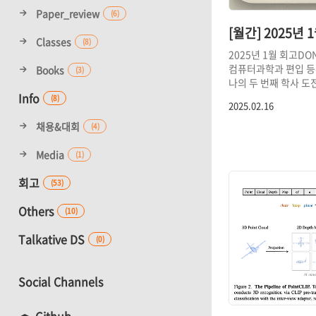
Paper_review
(6)
[월간] 2025년
Classes
(8)
2025년 1월 회고DO
컴퓨터과학과 편입 등
Books
(3)
나의 두 번째 학사 도전
컴퓨터과학과 학사 
Info
(8)
2025.02.16
필요하다기보다는 co
engineering 과목
채용&대회
(4)
필요해서 편입 신청을
학생 신분으로서의 혜
Media
(1)
학생이 좋다… 하는 
내장된 상태. GPA를
회고
(53)
생각보다 빡센 2년이 
위한 새로운 무언가를
Others
(10)
투자하는 것은 항상 즐
수업이 시작하지도 
Talkative DS
(0)
등록할까 말까 하는 
영업(?)하는 중.2. 
point cloud data 의
Social Channels
classification에
대해서 포스팅을 마쳤다