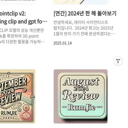
ointclip v2:
[연간] 2024년 한 해 돌아보기
ng clip and gpt for
안녕하세요, 데이터 사이언티스트
럼지입니다. 2024년 회고는 2025년
l 3d open-world
tCLIP 모델의 성능 개선뿐만
1월의 반이 가기 전에 완성하겠다는
sk를 확장하여 3D point
g
다짐 하에 약간의 아쉬움, 뿌듯함,
ata의 다양한 활용을 가능하게
2025.01.14
하지만 해냈죠? 를
프레임워크를 제안한 논문
곁들여보았습니다. 1. 연간 목표 점검 ✅
IPv2입니다.[논문의
팀 적응하기 팀이 신설된지 어느덧 만
과 GPT를 통합하여 3D
1년이 되어간다. 회사를 다니는 동안
ud data에 대한 zero-shot
업무적으로는 한 번도 같이 일해본 적
상3D classification,
없는 분들과 새로운 팀이 되었다보니
entation, object
처음에는 어색함이 있었다. 그러나 내가
on 등 다양한 태스크에 적용
낯을 가리는 성격도 아니고 다들 나보다
 프레임워크 제안1.
회사를 오래 다니셨던 분들이라 오히려
ion & Background CLIP과
이것저것 질문하기 편해서 좋았다. 기존
절히 활용하여 통합된 3D
팀에서는 어떤 식으로 업무를
해 open-world
진행하는지, 사내 서비스에 배포된
anding을 달성할 수 있을까?
모델에 사용된 라이브러리는 무엇인지
tCLIP의 문제점]Sparse
등등 그동안 건드리지 않았던 영역의
..
업무 경험을 듣는 게 재밌었다. 팀