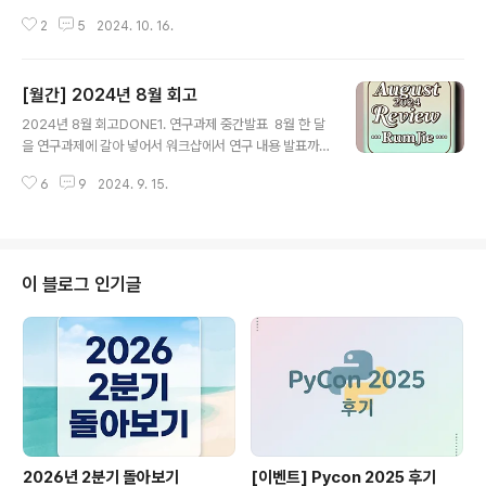
엄청 오래 다닌 것도 아닌데 담당 업무 / 핵심 기여 항목 /
2
5
2024. 10. 16.
결과물을 정리하는 게 꽤 어려웠다. 가장 어려운 것은 내가
한 업무 및 기여에 대한 결과 자료인데, 회사의 데이터나 업
무의 주요 내용이 포함되면 곤란하기 때문에 시각화 자료
[월간] 2024년 8월 회고
를 따로 만들기도 했다. 한 번 정리를 하고 나니 느낀 것은,
글 내용
평소에 준비해 두는 것이 회사 내에서 분기 리뷰 및 성과 평
2024년 8월 회고DONE1. 연구과제 중간발표 8월 한 달
가를 할 때도 도움이 될 것 같다는 점. 결국 연말 성과 평가
을 연구과제에 갈아 넣어서 워크샵에서 연구 내용 발표까
도 내가 회사에 얼마나 구체적으로 이익을 가져다줬냐를
지 마쳤다. 데이터셋 전처리부터 모델 관련 실험까지 적용
중심으로 검토하게 될 텐데, 모르는 사람이 보더라도 이해
6
9
2024. 9. 15.
할 수 있는 경우의 수가 너무 많아서 시행착오가 많았다. 시
할 수 있도록 결과 정리를 최대한 정량적으로 하다 보니 내
행착오를 걸러낸 이후에도 실험 방향이 맞는지 고민이 많
부용 문서보..
았지만 결과물을 정리하고 나니 묘한 해방감이 들더라(?)
워크샵 참석 전에 아이인위에서 들었던 "매니저에게 피드
백을 요청하라"라는 조언을 듣고 미리 팀 리더에게 실험에
이 블로그 인기글
대해서 한 번 리뷰를 해주실 수 있는지 여쭤봤는데, 흔쾌히
오케이 해주셔서 물어보길 너무 잘했다는 기억도 남아있게
된 프로젝트였다. 중간발표를 하고 유관기관과 여러 얘기
를 하면서 앞으로 할 일이 더 늘긴 했다..^^ 연초에 연구과
제 같이 할 팀원들한테 가을에..
2026년 2분기 돌아보기
[이벤트] Pycon 2025 후기