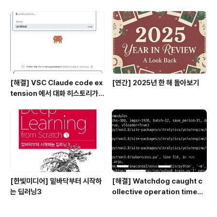
[해결] VSC Claude code ex
[연간] 2025년 한 해 돌아보기
tension 에서 대화 히스토리가
안보일 때
[한빛미디어] 밑바닥부터 시작하
[해결] Watchdog caught c
는 딥러닝3
ollective operation timeou
t, Multi-GPU (DDP) NCCL 타
임아웃 시간 설정