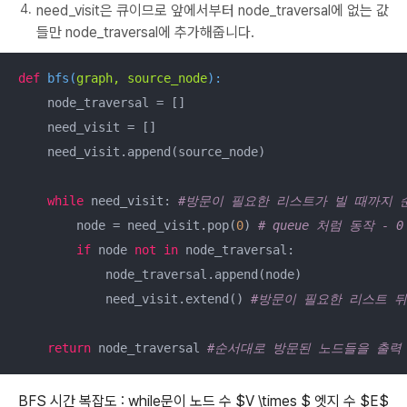
need_visit은 큐이므로 앞에서부터 node_traversal에 없는 값
들만 node_traversal에 추가해줍니다.
def
bfs
(
graph, source_node
):
    node_traversal = []

    need_visit = []

    need_visit.append(source_node)

while
 need_visit: 
#방문이 필요한 리스트가 빌 때까지 
        node = need_visit.pop(
0
) 
# queue 처럼 동작 
if
 node 
not
in
 node_traversal:

            node_traversal.append(node)

            need_visit.extend() 
#방문이 필요한 리스트 
return
 node_traversal 
#순서대로 방문된 노드들을 출력
BFS 시간 복잡도 : while문이 노드 수 $V \times $ 엣지 수 $E$