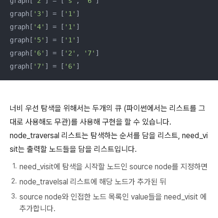
graph[
'2'
] = [
's'
, 
'6'
]

graph[
'3'
] = [
'1'
]

graph[
'4'
] = [
'1'
]

graph[
'5'
] = [
'1'
]

graph[
'6'
] = [
'2'
, 
'7'
]

graph[
'7'
] = [
'6'
]
너비 우선 탐색을 위해서는 두개의 큐 (파이썬에서는 리스트를 그
대로 사용해도 무관)를 사용해 구현을 할 수 있습니다.
node_traversal 리스트는 탐색하는 순서를 담을 리스트, need_vi
sit는 출력할 노드들을 담을 리스트입니다.
need_visit에 탐색을 시작할 노드인 source node를 지정하면
node_travelsal 리스트에 해당 노드가 추가된 뒤
source node와 인접한 노드 목록인 value들을 need_visit 에
추가합니다.