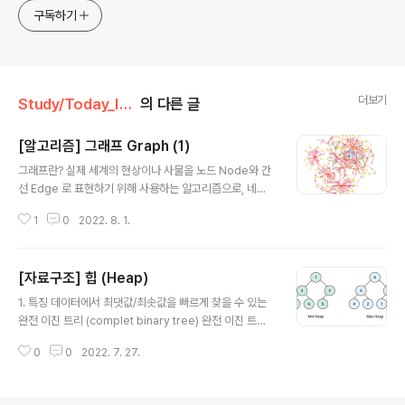
구독하기
더보기
Study/Today_I_Learned
의 다른 글
[알고리즘] 그래프 Graph (1)
글 내용
그래프란? 실제 세계의 현상이나 사물을 노드 Node와 간
선 Edge 로 표현하기 위해 사용하는 알고리즘으로, 네비
게이션 길찾기, 게임 내 캐릭터 이동, 지식 그래프 등에 사
1
0
2022. 8. 1.
용되며, 앞서 배웠던 트리 또한 그래프의 일종입니다. 우리
에게 익숙한 그래프의 예시로는 쾨니히스베르크의 다리 문
제가 있습니다. 1. 용어 노드 Node : 위치, 정점 vertex와
[자료구조] 힙 (Heap)
같음 간선 Edge : 위치 간의 관계를 표시한 선, 노드를 연
글 내용
결한 선, link 또는 branch 와 같 인접 정점 Adjacent ve
1. 특징 데이터에서 최댓값/최솟값을 빠르게 찾을 수 있는
rtex : 간선으로 직접 연결된 노드를 말함 차수 Degree :
완전 이진 트리 (complet binary tree) 완전 이진 트리
방향이 없는 그래프에서 하나의 노드에 연결된 노드의 갯
란? 노드를 삽입할 때 최하단 왼쪽 노드부터 채워지는 트리
수 평균 차수 average degree: 노드 개수와 간선의 개
0
0
2022. 7. 27.
최댓값과 최솟값의 시간복잡도, 데이터 삭제 및 삽입의 시
수를 비교하기 위한 값 진입 차수..
간복잡도는 $O(logn)$ (depth가 한 단계씩 내려가면서
체크횟수를 1/2로 줄여주기 때문) 값의 중복을 허용함 좌/