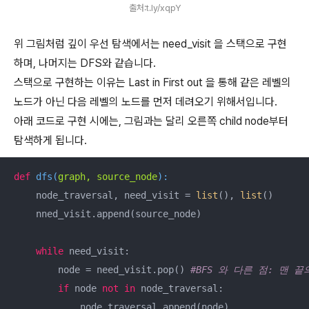
출처:t.ly/xqpY
위 그림처럼 깊이 우선 탐색에서는 need_visit 을 스택으로 구현
하며, 나머지는 DFS와 같습니다.
스택으로 구현하는 이유는 Last in First out 을 통해 같은 레벨의
노드가 아닌 다음 레벨의 노드를 먼저 데려오기 위해서입니다.
아래 코드로 구현 시에는, 그림과는 달리 오른쪽 child node부터
탐색하게 됩니다.
def
dfs
(
graph, source_node
):
    node_traversal, need_visit = 
list
(), 
list
()

    nned_visit.append(source_node)

while
 need_visit:

        node = need_visit.pop() 
#BFS 와 다른 점: 맨 
if
 node 
not
in
 node_traversal:

            node_traversal.append(node)
