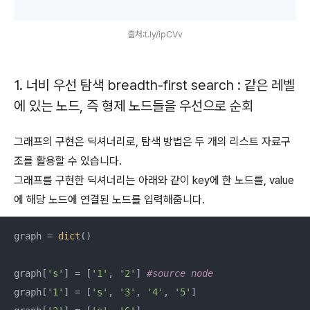
출처:t.ly/ipCVv
1. 너비 우선 탐색 breadth-first search : 같은 레벨
에 있는 노드, 즉 형제 노드들을 우선으로 순회
그래프의 구현은 딕셔너리로, 탐색 방법은 두 개의 리스트 자료구
조를 활용할 수 있습니다.
그래프를 구현한 딕셔너리는 아래와 같이 key에 한 노드를, value
에 해당 노드에 연결된 노드를 입력해줍니다.
graph = 
dict
()

graph[
's'
] = [
'1'
, 
'2'
] 
#source node
graph[
'1'
] = [
's'
, 
'3'
, 
'4'
, 
'5'
]
