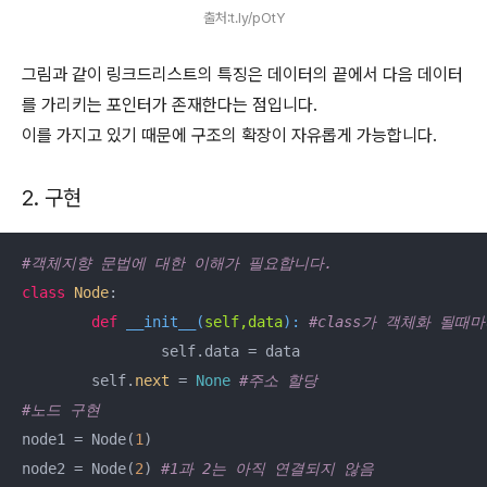
출처:t.ly/pOtY
그림과 같이 링크드리스트의 특징은 데이터의 끝에서 다음 데이터
를 가리키는 포인터가 존재한다는 점입니다.
이를 가지고 있기 때문에 구조의 확장이 자유롭게 가능합니다.
2. 구현
#객체지향 문법에 대한 이해가 필요합니다. 
class
Node
:
def
__init__
(
self,data
):
#class가 객체화 될때마
		self.data = data

        self.
next
 = 
None
#주소 할당
#노드 구현
node1 = Node(
1
)

node2 = Node(
2
) 
#1과 2는 아직 연결되지 않음