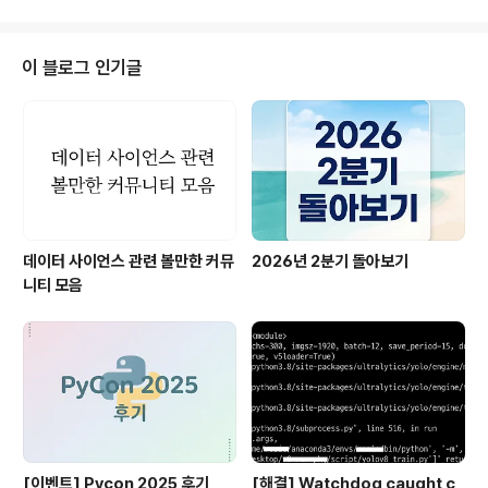
에 사용했던 data set은 손글씨 classification 이고, 전
체 수업내용 코드는 github에 올려두었습니다. (link) 전체
적인 코드의 흐름은 전처리(data normalization, targe
이 블로그 인기글
t value(label)의 one-hot encoding), 모델 학습 및 테
스트였습니다. 1.x 에서는 파라미터 초기화 코드 및 tf.Ses
sion(), epoch input 횟수를 직접 구현 및 실..
데이터 사이언스 관련 볼만한 커뮤
2026년 2분기 돌아보기
니티 모음
[이벤트] Pycon 2025 후기
[해결] Watchdog caught c