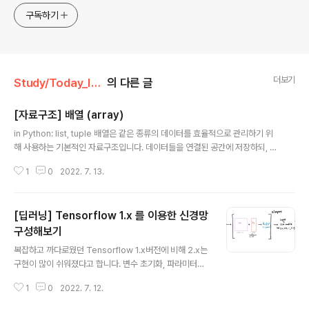
구독하기
더보기
Study/Today_I_Learned
의 다른 글
[자료구조] 배열 (array)
글 내용
in Python: list, tuple 배열은 같은 종류의 데이터를 효율적으로 관리하기 위
해 사용하는 기본적인 자료구조입니다. 데이터들을 연결된 공간에 저장하되, 순
서를 유지한 채 저장됩니다. 장점 ▶인덱스를 통해 빠른 접근 가능 단점 ▶배열
1
0
2022. 7. 13.
의 사이즈를 미리 설정해주어야 함 = 연관된 데이터의 추가가 어렵다 ▶데이터
를 추가 혹은 삭제가 쉽지 않다 강의 내용 자체가 길지 않아서 이어드림스쿨 4
월에 배웠던 list 기초 수업내용 추가해보겠습니다. ar1 = [10,20,30,40,50]
[딥러닝] Tensorflow 1.x 를 이용한 신경망
ar2 = [80] #list 끝에 값 추가 - append ar.append(60) #특정 위치에 값
추가 - insert, 0번 위치에 5를 삽입 ar.insert(0,5) #리스트 간 덧셈 (연결)이
구성해보기
글 내용
가능하다 ar1 ..
복잡하고 까다로웠던 Tensorflow 1.x버전에 비해 2.x는
구현이 많이 쉬워졌다고 합니다. 변수 초기화, 파라미터의
차원 설정하기 등 코드가 많이 간결해졌다고 하는데요, 하
1
0
2022. 7. 12.
지만 그 간결해진 코드 내에서 tensorflow가 어떻게 작동
하는지 공부하기 위해 1.x로 실습한 내용입니다. 수업시간