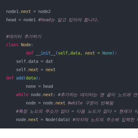
node1.
next
 = node2

head = node1 
#head는 알고 있어야 합니다.
#데이터 추가하기
class
Node
:
def
__init__
(
self,data, 
next
 = 
None
):
    self.data = dat

    self.
next
 = 
next
def
add
(
data
):
	none = head

while
 node.
next
: 
#추가하는 데이터는 맨 끝이 노드에 
    	node = node.
next
#while 구문이 반복됨
#특정 노드의 주소가 없다 = 다음 노드가 없다 = 현재가 
    node.
next
 = Node(data) 
#마지막 노드의 주소에 입력한