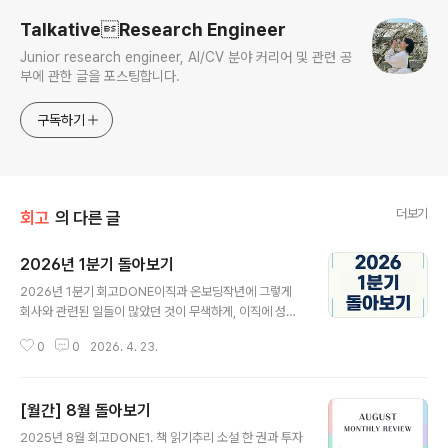
TalkativeResearch Engineer
Junior research engineer, AI/CV 분야 커리어 및 관련 공
부에 관한 글을 포스팅합니다.
구독하기
더보기
회고
의 다른 글
2026년 1분기 돌아보기
글 내용
2026년 1분기 회고DONE이직과 온보딩작년에 그렇게
회사와 관련된 일들이 많았던 것이 무색하게, 이직에 성공
해서 벌써 3개월이 지났다. 회사의 전반적인 인상은 이름
0
0
2026. 4. 23.
을 따라가는구나가 첫 번째 , 두 번째는 내가 이렇게까지 많
이 건드려도 되나..? 였다. 첫 출근날 온보딩 세션에서 경영
지원팀에서 “우리 회사의 좋은 점은 좋은 사람들이 정말 많
[월간] 8월 돌아보기
다는 점”이라고 얘기한 것도 인상적이었다. 형식적인 말처
글 내용
럼 들릴 수 있겠지만, 팀과 팀 사이의 긴밀성이나 근속 연수
2025년 8월 회고DONE1. 책 읽기추리 소설 한 권과 투자