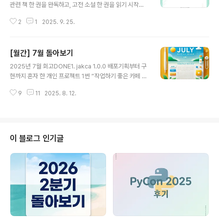
를 보면 포장만을 위한 말씀은 아니었던 것 같다.어디에 떨
관련 책 한 권을 완독하고, 고전 소설 한 권을 읽기 시작했
어트려놓아도 적응을 잘 할 수 있다고 스스로 자부하는 편
다. 원래 일본 추리 소설을 별로 안 좋아하는데 (sns 추천
이기도 하고, 팀 자체가 일에 깔끔하게 몰두할 수 있는 분위
2
1
2025. 9. 25.
에 낚인 적 있음) 짜임새도 탄탄하고 반전도 좋았다.그동안
기여서 올해가 기대된다. 전 직장에서 못 받은 돈을 메꾸기
너무 목적이 뚜렷한.. 페이지 하나하나 정보가 가득 찬 글들
위해 조기취업수당까지 달..
만 읽어서 뇌가 지친 것 같아 일부러 소설을 골랐는데 뇌의
[월간] 7월 돌아보기
피로 회복에는 큰 도움이 안 되었지만 건강한 도파민을 얻
글 내용
는 데에는 성공한 것 같다.2. 파이콘 참석오랜만에 개발자
2025년 7월 회고DONE1. jakca 1.0.0 배포기획부터 구
행사에 다녀왔다. 유료여서 그런 것도 있겠지만 내가 그동
현까지 혼자 한 개인 프로젝트 1번 “작업하기 좋은 카페 찾
안 컨퍼런스에서 원했던 실무 수준의 경험들이 많이 공유
기” 페이지 배포를 마쳤다! 대충하고 얼른 주변에 보여주자
되어서 좋았다. 한 가지 아쉬웠던 게, 참여 인원 규모에 비
9
11
2025. 8. 12.
라는 모토로 진짜 대충해서 5명 정도한테 1차 피드백을 받
해 좌석 수가 너무 적었다. 이것만은 꼭 듣고 싶다! 하는 세
아보았다. 많은 기능을 구현하지 않아서 피드백이 적을거
션이 있..
라 예상했는데 생각보다 많은 의견들을 주셔서 내가 생각
했던 초기 버전보다 조금은 더 괜찮은 버전1이 완성되었다.
학기 중에는 바빠서 가능할까 싶었던 학교 소프트웨어 경
이 블로그 인기글
진대회에도 부랴부랴 ppt를 만들어서 접수했고 포트폴리
오에도 개인 프로젝트 내역을 하나 추가할 수 있게 되었다.
이번 프로젝트를 하면서 알게 된 플랫폼은 supabase 이
다. 단순히 database로만 활용하려고 했는데 생각외로
추가적인 백엔드 구현에..